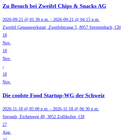
Zu Besuch bei Zweifel Chips & Snacks AG
2026-09-21 @ 01:30 p.m. - 2026-09-21 @ 04:15 p.m.
Zweifel Genusswerkstatt, Zweifelstrasse 5, 8957 Spreitenbach, CH
18
Nov.
18
Nov.
-
18
Nov.
Die coolste Food Startup-WG der Schweiz
2026-11-18 @ 05:00 p.m. - 2026-11-18 @ 06:30 p.m.
Sproudz, Eichenweg 49, 3052 Zollikofen, CH
27
Aug.